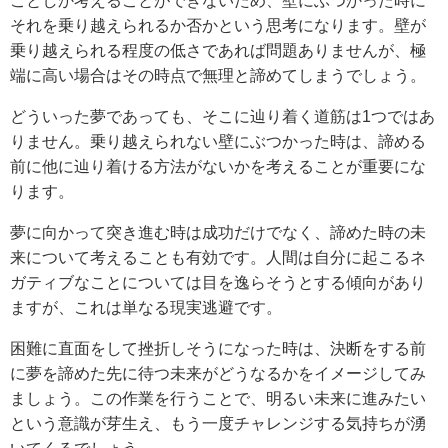
ことしか考えることができないため、壁にぶつかった時に
それを乗り越えられるか否かという思考になります。壁が
乗り越えられる程度の低さであれば問題ありませんが、極
端に高い場合はその時点で無理と諦めてしまうでしょう。
どういった夢であっても、そこに辿り着く道筋は1つではあ
りません。乗り越えられない壁にぶつかった時は、諦める
前に他に辿り着ける方法がないかを考えることが重要にな
ります。
夢に向かって突き進む時は成功だけでなく、諦めた時の未
来について考えることも有効です。人間は自分に起こるネ
ガティブなことについては目を逸らそうとする傾向があり
ますが、これは単なる現実逃避です。
困難に直面をして挫折しそうになった時は、決断をする前
に夢を諦めた先に待つ未来がどうなるかをイメージしてみ
ましょう。この作業を行うことで、明るい未来に進みたい
という意識が芽生え、もう一度チャレンジする気持ちが湧